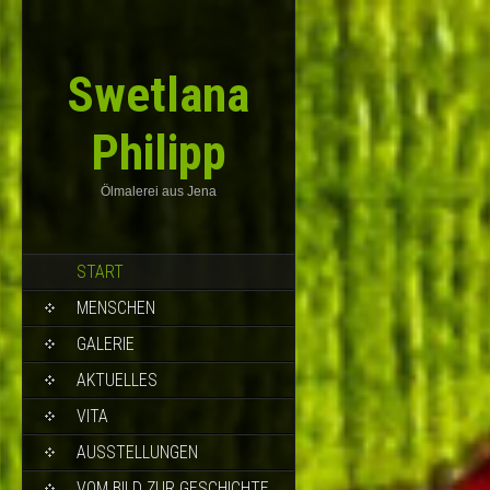
Swetlana
Philipp
Ölmalerei aus Jena
START
MENSCHEN
GALERIE
AKTUELLES
VITA
AUSSTELLUNGEN
VOM BILD ZUR GESCHICHTE